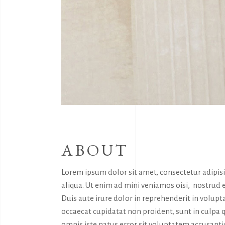
ABOUT
Lorem ipsum dolor sit amet, consectetur adipis
aliqua. Ut enim ad mini veniamos oisi, nostrud 
Duis aute irure dolor in reprehenderit in volupta
occaecat cupidatat non proident, sunt in culpa q
omnis iste natus error sit voluptatem accusan