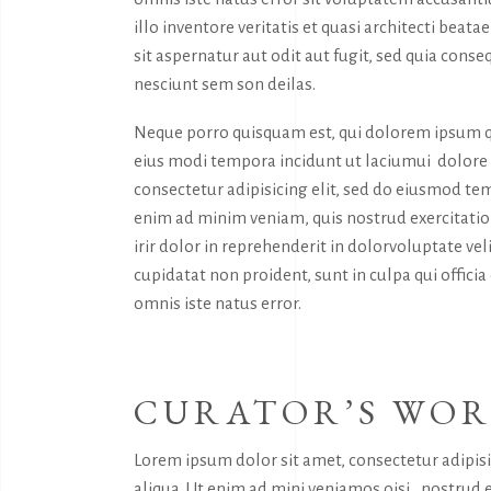
illo inventore veritatis et quasi architecti bea
sit aspernatur aut odit aut fugit, sed quia con
nesciunt sem son deilas.
Neque porro quisquam est, qui dolorem ipsum qu
eius modi tempora incidunt ut laciumui dolor
consectetur adipisicing elit, sed do eiusmod tem
enim ad minim veniam, quis nostrud exercitatio
irir dolor in reprehenderit in dolorvoluptate vel
cupidatat non proident, sunt in culpa qui offici
omnis iste natus error.
CURATOR’S WO
Lorem ipsum dolor sit amet, consectetur adipis
aliqua. Ut enim ad mini veniamos oisi, nostrud 