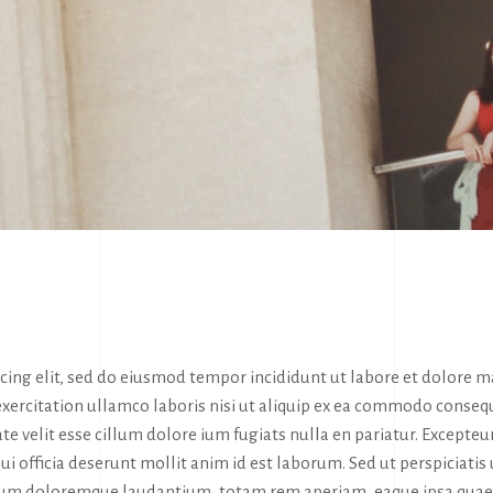
icing elit, sed do eiusmod tempor incididunt ut labore et dolore 
exercitation ullamco laboris nisi ut aliquip ex ea commodo conseq
te velit esse cillum dolore ium fugiats nulla en pariatur. Excepteur
ui officia deserunt mollit anim id est laborum. Sed ut perspiciatis
tium doloremque laudantium, totam rem aperiam, eaque ipsa quae