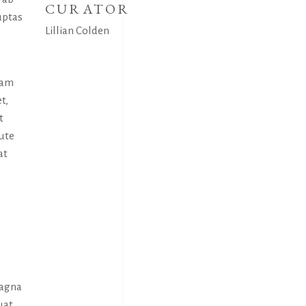
CURATOR
uptas
Lillian Colden
uam
t,
t
aute
at
magna
uat.