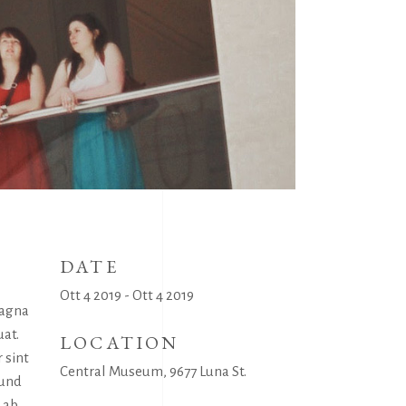
DATE
Ott 4 2019 - Ott 4 2019
magna
uat.
LOCATION
 sint
Central Museum, 9677 Luna St.
 und
 ab