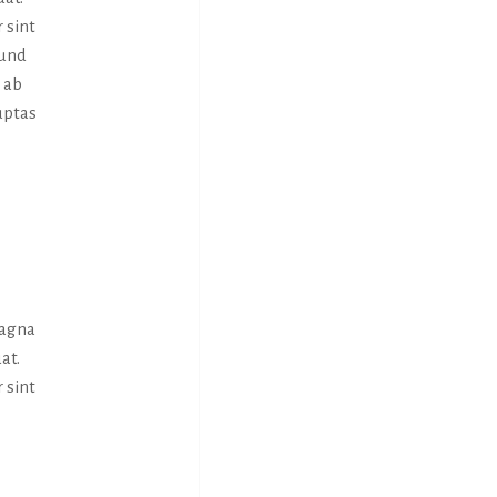
 sint
 und
 ab
uptas
magna
at.
 sint