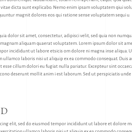
tae vitae dicta sunt explicabo. Nemo enim ipsam voluptatem qiui vol
sequuntur magnit dolores eos qui ratione sense voluptatem sequi u
ia dolor sit amet, consectetur, adipisci velit, sed quia non numq
e magnam aliquam quaerat voluptatem. Lorem ipsum dolor sit ame
por incididunt ut labore etsicis om dolore ni magna inse aliqua. U
n ullamco laboris nisi ut aliquip ex ea commodo consequat. Duis 
it esse cillum dolori eu fugiat nulla pariatur. Excepteur sint occaec
a cono deserunt mollit anim i est laborum. Sed ut perspiciatis unde
RD
icing elit, sed do eiusmod tempor incididunt ut labore et dolore 
exercitation ullamco laboris nisi ut aliquip ex ea commodo conseq