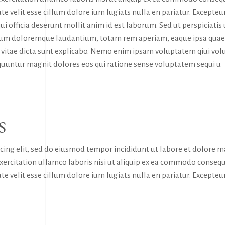
te velit esse cillum dolore ium fugiats nulla en pariatur. Excepteur
ui officia deserunt mollit anim id est laborum. Sed ut perspiciatis
tium doloremque laudantium, totam rem aperiam, eaque ipsa quae
tae vitae dicta sunt explicabo. Nemo enim ipsam voluptatem qiui vol
sequuntur magnit dolores eos qui ratione sense voluptatem sequi u
S
icing elit, sed do eiusmod tempor incididunt ut labore et dolore 
exercitation ullamco laboris nisi ut aliquip ex ea commodo consequ
te velit esse cillum dolore ium fugiats nulla en pariatur. Excepteur