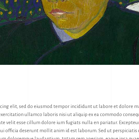
icing elit, sed do eiusmod tempor incididunt ut labore et dolore 
exercitation ullamco laboris nisi ut aliquip ex ea commodo conseq
te velit esse cillum dolore ium fugiats nulla en pariatur. Excepteur
ui officia deserunt mollit anim id est laborum. Sed ut perspiciatis
tium doloremque laudantium, totam rem aperiam, eaque ipsa quae