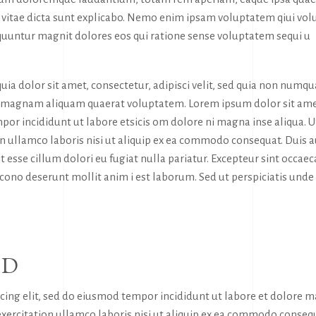
tae vitae dicta sunt explicabo. Nemo enim ipsam voluptatem qiui vol
sequuntur magnit dolores eos qui ratione sense voluptatem sequi u
ia dolor sit amet, consectetur, adipisci velit, sed quia non numq
e magnam aliquam quaerat voluptatem. Lorem ipsum dolor sit ame
por incididunt ut labore etsicis om dolore ni magna inse aliqua. U
n ullamco laboris nisi ut aliquip ex ea commodo consequat. Duis 
it esse cillum dolori eu fugiat nulla pariatur. Excepteur sint occaec
a cono deserunt mollit anim i est laborum. Sed ut perspiciatis unde
RD
icing elit, sed do eiusmod tempor incididunt ut labore et dolore 
exercitation ullamco laboris nisi ut aliquip ex ea commodo conseq