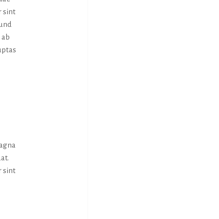
 sint
 und
 ab
uptas
magna
at.
 sint