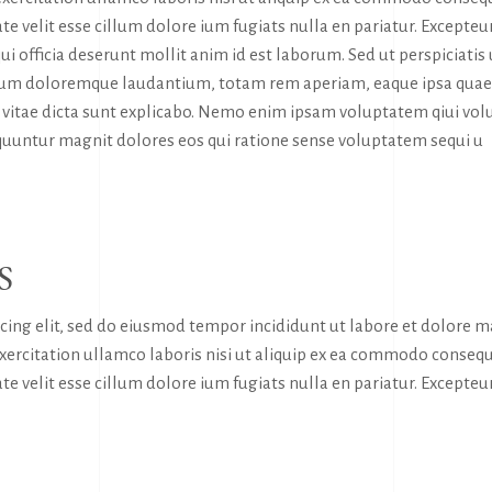
te velit esse cillum dolore ium fugiats nulla en pariatur. Excepteur
ui officia deserunt mollit anim id est laborum. Sed ut perspiciatis
tium doloremque laudantium, totam rem aperiam, eaque ipsa quae
tae vitae dicta sunt explicabo. Nemo enim ipsam voluptatem qiui vol
sequuntur magnit dolores eos qui ratione sense voluptatem sequi u
S
icing elit, sed do eiusmod tempor incididunt ut labore et dolore 
exercitation ullamco laboris nisi ut aliquip ex ea commodo consequ
te velit esse cillum dolore ium fugiats nulla en pariatur. Excepteur