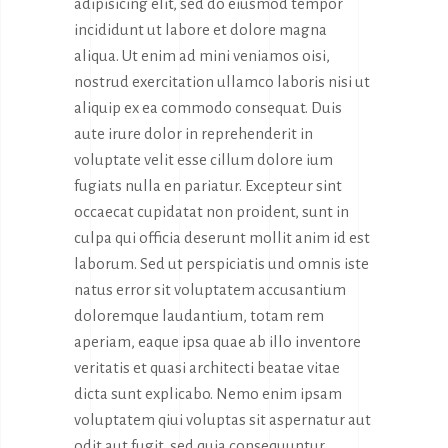
adipisicing elit, sed do eiusmod tempor
incididunt ut labore et dolore magna
aliqua. Ut enim ad mini veniamos oisi,
nostrud exercitation ullamco laboris nisi ut
aliquip ex ea commodo consequat. Duis
aute irure dolor in reprehenderit in
voluptate velit esse cillum dolore ium
fugiats nulla en pariatur. Excepteur sint
occaecat cupidatat non proident, sunt in
culpa qui officia deserunt mollit anim id est
laborum. Sed ut perspiciatis und omnis iste
natus error sit voluptatem accusantium
doloremque laudantium, totam rem
aperiam, eaque ipsa quae ab illo inventore
veritatis et quasi architecti beatae vitae
dicta sunt explicabo. Nemo enim ipsam
voluptatem qiui voluptas sit aspernatur aut
odit aut fugit, sed quia consequuntur